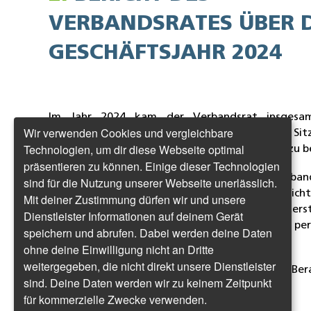
VERBANDSRATES ÜBER 
GESCHÄFTSJAHR 2024
Im Jahr 2024 kam der Verbandsrat insgesa
Wir verwenden Cookies und vergleichbare
Sitzungen zusammen. Zusätzlich fanden drei Si
Technologien, um dir diese Webseite optimal
Präsidiums statt, um weiterführende Themen zu b
präsentieren zu können. Einige dieser Technologien
Der Vorstand nahm an allen Sitzungen des Verban
sind für die Nutzung unserer Webseite unerlässlich.
Einladung als Berichterstatter teil. Die Berich
Mit deiner Zustimmung dürfen wir und unsere
erfolgte sowohl mündlich als auch digital, unters
Dienstleister Informationen auf deinem Gerät
Präsentationen und Vorabinformationen, die per
speichern und abrufen. Dabei werden deine Daten
Verfügung gestellt wurden.
ohne deine Einwilligung nicht an Dritte
weitergegeben, die nicht direkt unsere Dienstleister
Zu den satzungsgemäßen Schwerpunkten der Ber
sind. Deine Daten werden wir zu keinem Zeitpunkt
Jahr 2024 gehörten:
für kommerzielle Zwecke verwenden.