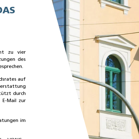
DAS
mt zu vier
tzungen des
esprechen.
dsrates auf
terstattung
tützt durch
 E-Mail zur
atungen im